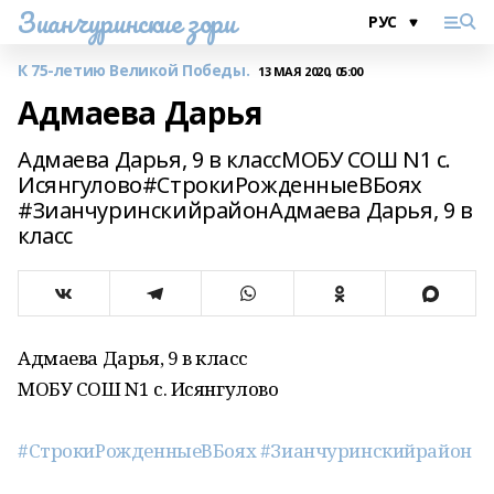
Зианчуринские зори
К 75-летию Великой Победы.
13 МАЯ 2020, 05:00
Адмаева Дарья
Адмаева Дарья, 9 в классМОБУ СОШ N1 с.
Исянгулово#СтрокиРожденныеВБоях
#ЗианчуринскийрайонАдмаева Дарья, 9 в
класс
Адмаева Дарья, 9 в класс
МОБУ СОШ N1 с. Исянгулово
#СтрокиРожденныеВБоях
#Зианчуринскийрайон