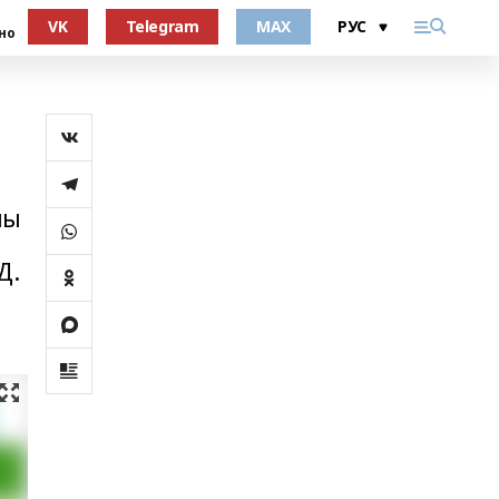
VK
Telegram
MAX
но
лы
Д.