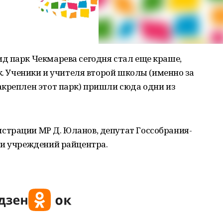
д парк Чекмарева сегодня стал еще краше,
к. Ученики и учителя второй школы (именно за
акреплен этот парк) пришли сюда одни из
трации МР Д. Юланов, депутат Госсобрания-
ли учреждений райцентра.