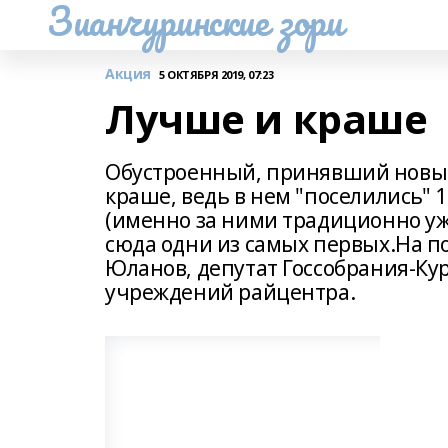
Зианчуринские зори
Акция
5 ОКТЯБРЯ 2019, 07:23
Лучше и краше
Обустроенный, принявший новый
краше, ведь в нем "поселились" 
(именно за ними традиционно уж
сюда одни из самых первых.На 
Юланов, депутат Госсобрания-Кур
учреждений райцентра.