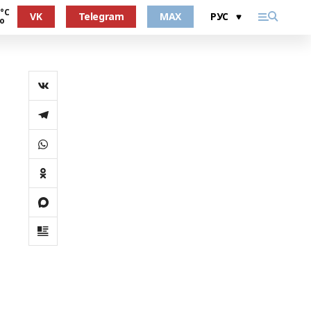
 °С
VK
Telegram
MAX
о