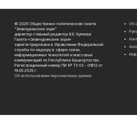
© 2026 Общественно-политическая газета
Об 
"Зианчуринские зори"
Рук
директор-главный редактор В.Е. Куянова
Кон
Газета «Зианчуринские зори»
зарегистрирована в Управлении Федеральной
Ант
службы по надзору в сфере связи,
Инф
информационных технологий и массовых
коммуникаций по Республике Башкортостан.
Регистрационный номер ПИ № ТУ 02 - 01812 от
19.05.2025 г.
Об использовании персональных данных