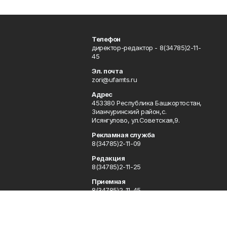
Телефон
директор-редактор - 8(34785)2-11-
45
Эл. почта
zori@ufamts.ru
Адрес
453380 Республика Башкортостан,
Зианчуринский район,с.
Исянгулово, ул.Советская,9.
Рекламная служба
8(34785)2-11-09
Редакция
8(34785)2-11-25
Приемная
8(34785)2-11-45
Отдел кадров
2-11-89