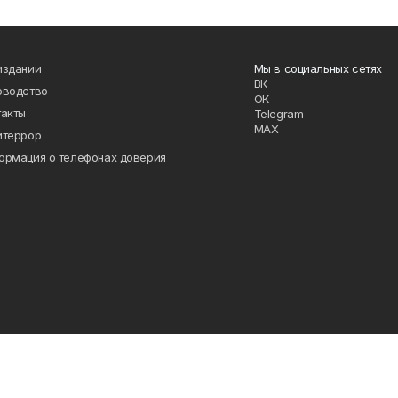
издании
Мы в социальных сетях
ВК
оводство
ОК
такты
Telegram
MAX
итеррор
ормация о телефонах доверия