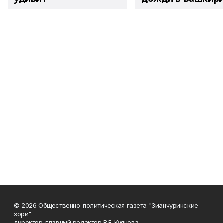
© 2026 Общественно-политическая газета "Зианчуринские
зори"
директор-главный редактор В.Е. Куянова