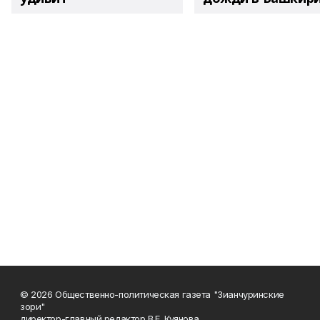
© 2026 Общественно-политическая газета "Зианчуринские
зори"
директор-главный редактор В.Е. Куянова