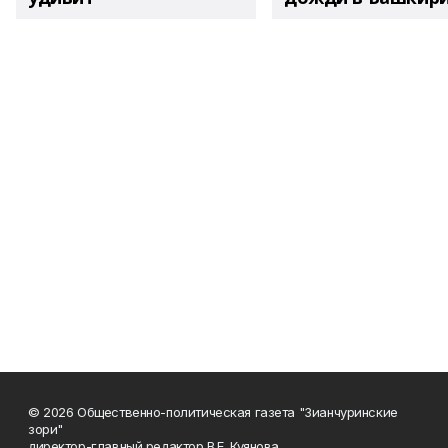
© 2026 Общественно-политическая газета "Зианчуринские
зори"
директор-главный редактор В.Е. Куянова