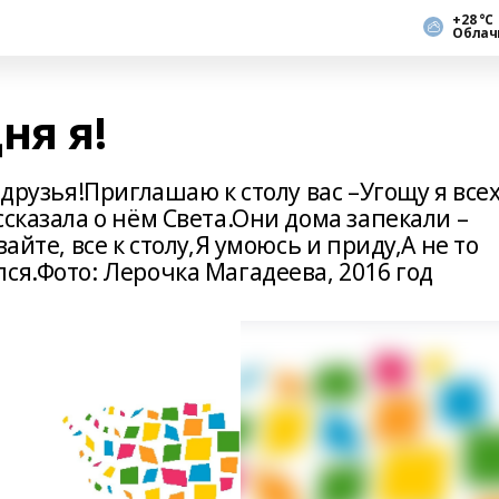
+28 °С
Облач
ня я!
 друзья!Приглашаю к столу вас –Угощу я все
ссказала о нём Света.Они дома запекали –
айте, все к столу,Я умоюсь и приду,А не то
ся.Фото: Лерочка Магадеева, 2016 год