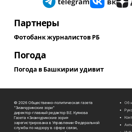
Партнеры
Фотобанк журналистов РБ
Погода
Погода в Башкирии удивит
© 2026 Общественно-политическая газета
Об 
"Зианчуринские зори"
Рук
директор-главный редактор В.Е. Куянова
Кон
Газета «Зианчуринские зори»
зарегистрирована в Управлении Федеральной
Ант
службы по надзору в сфере связи,