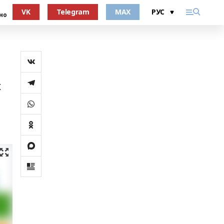
VK
Telegram
MAX
но
х