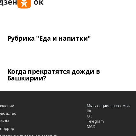
Рубрика "Еда и напитки"
Когда прекратятся дожди в
Башкирии?
издании
Мы в социальных сетях
ВК
оводство
ОК
такты
Telegram
MAX
итеррор