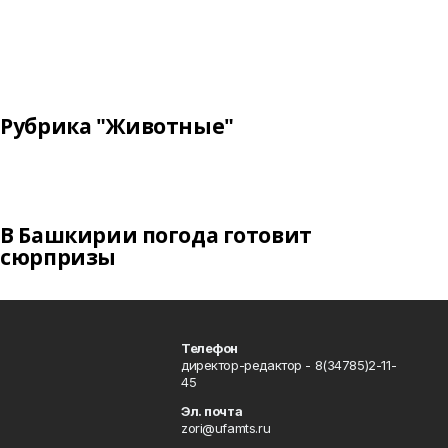
Рубрика "Животные"
В Башкирии погода готовит
сюрпризы
Телефон
директор-редактор - 8(34785)2-11-
45
Эл. почта
zori@ufamts.ru