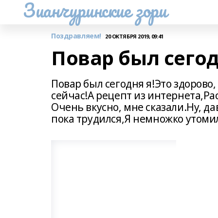
Зианчуринские зори
Поздравляем!
20 ОКТЯБРЯ 2019, 09:41
Повар был сегод
Повар был сегодня я!Это здорово,
сейчас!А рецепт из интернета,Ра
Очень вкусно, мне сказали.Ну, дав
пока трудился,Я немножко утомил