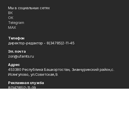
Мы в социальных сетях
ВК
ОК
Telegram
MAX
Телефон
директор-редактор - 8(34785)2-11-45
Эл. почта
zori@ufamts.ru
Адрес
453380 Республика Башкортостан, Зианчуринский район,с.
Исянгулово, ул.Советская,9.
Рекламная служба
8(34785)2-11-09
Редакция
8(34785)2-11-25
Приемная
8(34785)2-11-45
Отдел кадров
2-11-89