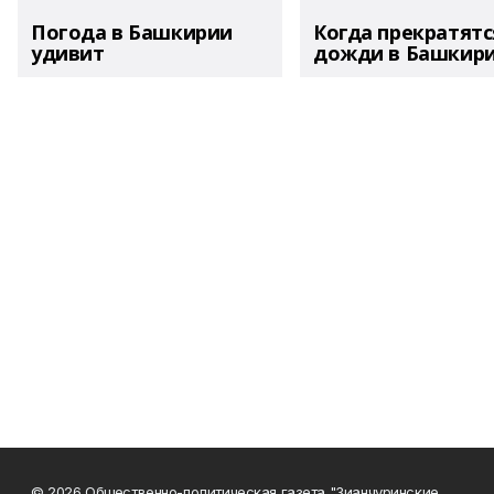
Погода в Башкирии
Когда прекратятс
удивит
дожди в Башкир
© 2026 Общественно-политическая газета "Зианчуринские