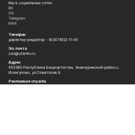
Мы в социальных сетях
ВК
ОК
Telegram
MAX
Телефон
директор-редактор - 8(34785)2-11-45
Эл. почта
zori@ufamts.ru
Адрес
453380 Республика Башкортостан, Зианчуринский район,с.
Исянгулово, ул.Советская,9.
Рекламная служба
8(34785)2-11-09
Редакция
8(34785)2-11-25
Приемная
8(34785)2-11-45
Отдел кадров
2-11-89