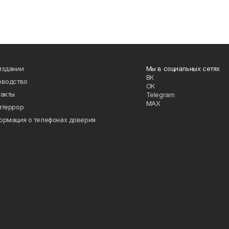
издании
Мы в социальных сетях
ВК
оводство
ОК
такты
Telegram
MAX
итеррор
ормация о телефонах доверия