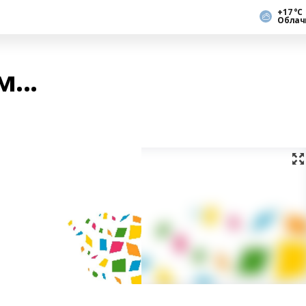
+17 °С
Облач
...