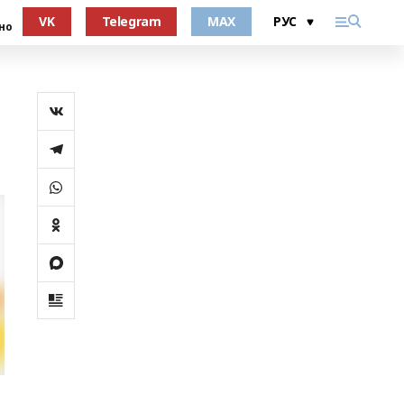
VK
Telegram
MAX
но