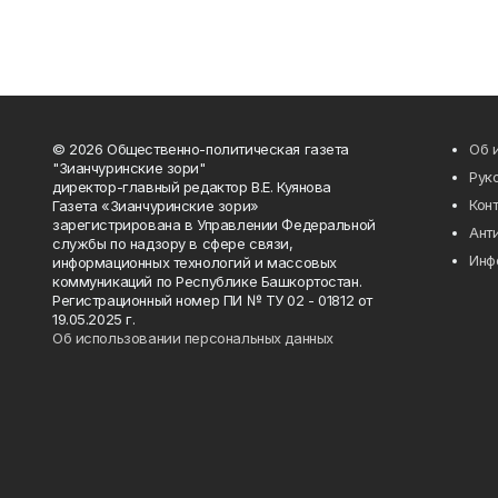
© 2026 Общественно-политическая газета
Об 
"Зианчуринские зори"
Рук
директор-главный редактор В.Е. Куянова
Кон
Газета «Зианчуринские зори»
зарегистрирована в Управлении Федеральной
Ант
службы по надзору в сфере связи,
Инф
информационных технологий и массовых
коммуникаций по Республике Башкортостан.
Регистрационный номер ПИ № ТУ 02 - 01812 от
19.05.2025 г.
Об использовании персональных данных