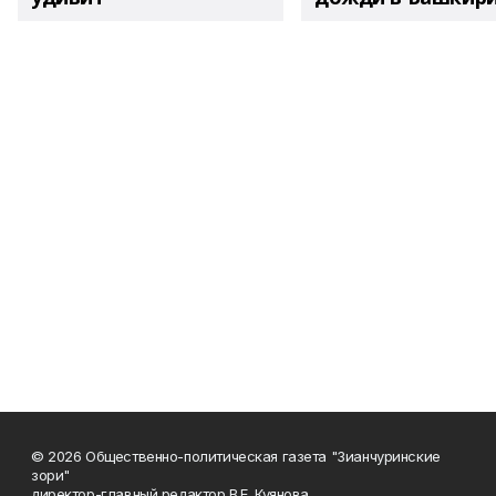
© 2026 Общественно-политическая газета "Зианчуринские
зори"
директор-главный редактор В.Е. Куянова