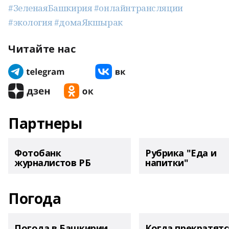
#ЗеленаяБашкирия
#онлайнтрансляции
#экология
#домаЯкшырак
Читайте нас
Партнеры
Фотобанк
Рубрика "Еда и
журналистов РБ
напитки"
Погода
Погода в Башкирии
Когда прекратятс