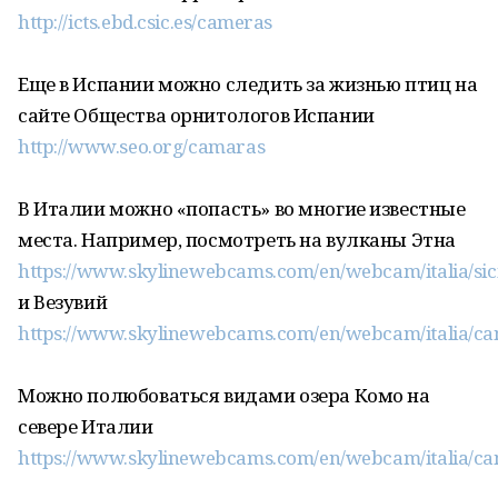
http://icts.ebd.csic.es/cameras
Еще в Испании можно следить за жизнью птиц на
сайте Общества орнитологов Испании
http://www.seo.org/camaras
В Италии можно «попасть» во многие известные
места. Например, посмотреть на вулканы Этна
https://www.skylinewebcams.com/en/webcam/italia/sici
и Везувий
https://www.skylinewebcams.com/en/webcam/italia/c
Можно полюбоваться видами озера Комо на
севере Италии
https://www.skylinewebcams.com/en/webcam/italia/c