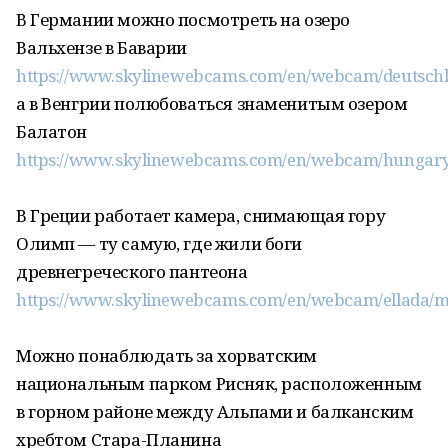
В Германии можно посмотреть на озеро
Вальхензе в Баварии
https://www.skylinewebcams.com/en/webcam/deutschl
а в Венгрии полюбоваться знаменитым озером
Балатон
https://www.skylinewebcams.com/en/webcam/hungary
В Греции работает камера, снимающая гору
Олимп — ту самую, где жили боги
древнегреческого пантеона
https://www.skylinewebcams.com/en/webcam/ellada/
Можно понаблюдать за хорватским
национальным парком Рисняк, расположенным
в горном районе между Альпами и балканским
хребтом Стара-Планина