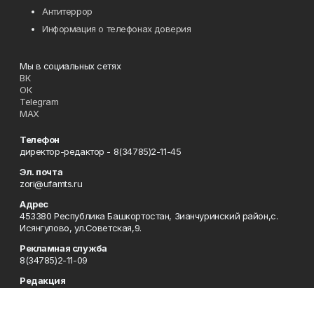
Антитеррор
Информация о телефонах доверия
Мы в социальных сетях
ВК
ОК
Telegram
MAX
Телефон
директор-редактор - 8(34785)2-11-45
Эл. почта
zori@ufamts.ru
Адрес
453380 Республика Башкортостан, Зианчуринский район,с.
Исянгулово, ул.Советская,9.
Рекламная служба
8(34785)2-11-09
Редакция
8(34785)2-11-25
Приемная