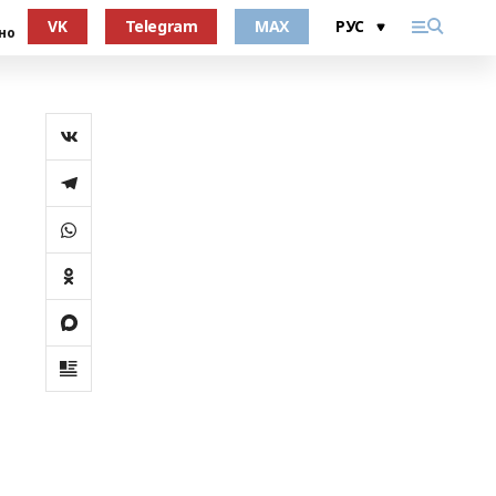
VK
Telegram
MAX
но