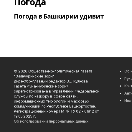
Погода
Погода в Башкирии удивит
© 2026 Общественно-политическая газета
Об 
"Зианчуринские зори"
Рук
директор-главный редактор В.Е. Куянова
Кон
Газета «Зианчуринские зори»
зарегистрирована в Управлении Федеральной
Ант
службы по надзору в сфере связи,
Инф
информационных технологий и массовых
коммуникаций по Республике Башкортостан.
Регистрационный номер ПИ № ТУ 02 - 01812 от
19.05.2025 г.
Об использовании персональных данных