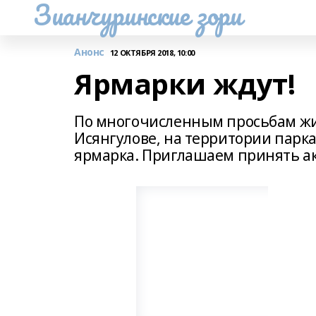
Зианчуринские зори
Анонс
12 ОКТЯБРЯ 2018, 10:00
Ярмарки ждут!
По многочисленным просьбам жител
Исянгулове, на территории парка
ярмарка. Приглашаем принять а