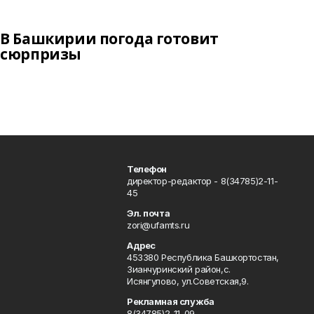
В Башкирии погода готовит
сюрпризы
Телефон
директор-редактор - 8(34785)2-11-
45
Эл. почта
zori@ufamts.ru
Адрес
453380 Республика Башкортостан,
Зианчуринский район,с.
Исянгулово, ул.Советская,9.
Рекламная служба
8(34785)2-11-09