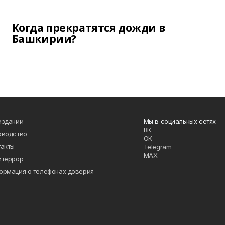
Когда прекратятся дожди в
Башкирии?
издании
Мы в социальных сетях
ВК
оводство
ОК
такты
Telegram
MAX
итеррор
ормация о телефонах доверия