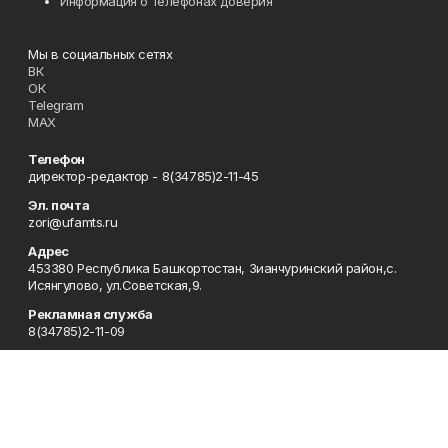
Информация о телефонах доверия
Мы в социальных сетях
ВК
ОК
Telegram
MAX
Телефон
директор-редактор - 8(34785)2-11-45
Эл. почта
zori@ufamts.ru
Адрес
453380 Республика Башкортостан, Зианчуринский район,с.
Исянгулово, ул.Советская,9.
Рекламная служба
8(34785)2-11-09
Редакция
8(34785)2-11-25
Приемная
8(34785)2-11-45