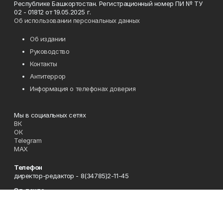
Республике Башкортостан. Регистрационный номер ПИ № ТУ
02 - 01812 от 19.05.2025 г.
Об использовании персональных данных
Об издании
Руководство
Контакты
Антитеррор
Информация о телефонах доверия
Мы в социальных сетях
ВК
ОК
Telegram
MAX
Телефон
директор-редактор - 8(34785)2-11-45
Эл. почта
zori@ufamts.ru
Адрес
453380 Республика Башкортостан, Зианчуринский район,с.