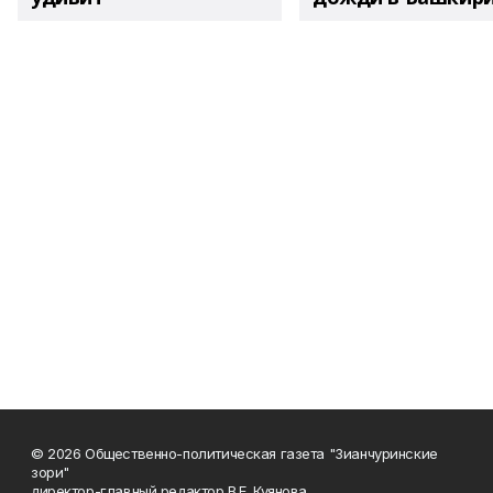
© 2026 Общественно-политическая газета "Зианчуринские
зори"
директор-главный редактор В.Е. Куянова