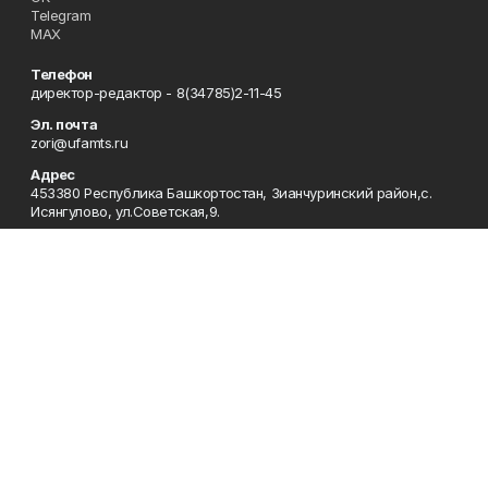
Telegram
MAX
Телефон
директор-редактор - 8(34785)2-11-45
Эл. почта
zori@ufamts.ru
Адрес
453380 Республика Башкортостан, Зианчуринский район,с.
Исянгулово, ул.Советская,9.
Рекламная служба
8(34785)2-11-09
Редакция
8(34785)2-11-25
Приемная
8(34785)2-11-45
Отдел кадров
2-11-89