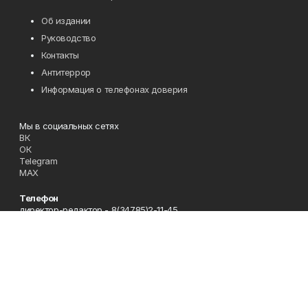
Об издании
Руководство
Контакты
Антитеррор
Информация о телефонах доверия
Мы в социальных сетях
ВК
ОК
Telegram
MAX
Телефон
директор-редактор - 8(34785)2-11-45
Эл. почта
zori@ufamts.ru
Адрес
453380 Республика Башкортостан, Зианчуринский район,с.
Исянгулово, ул.Советская,9.
Рекламная служба