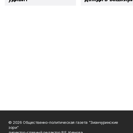
© 2026 Общественно-политическая газета "Зианчуринские
зори"
директор-главный редактор В.Е. Куянова