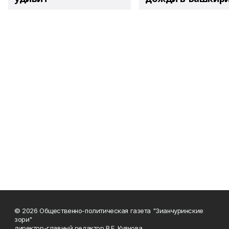
© 2026 Общественно-политическая газета "Зианчуринские
зори"
директор-главный редактор В.Е. Куянова