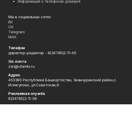
Информация о телефонах доверия
Мы в социальных сетях
ВК
ОК
Telegram
MAX
Телефон
директор-редактор - 8(34785)2-11-45
Эл. почта
zori@ufamts.ru
Адрес
453380 Республика Башкортостан, Зианчуринский район,с.
Исянгулово, ул.Советская,9.
Рекламная служба
8(34785)2-11-09
Редакция
8(34785)2-11-25
Приемная
8(34785)2-11-45