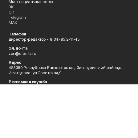
Мы в социальных сетях
ВК
ОК
Telegram
MAX
Телефон
директор-редактор - 8(34785)2-11-45
Эл. почта
zori@ufamts.ru
Адрес
453380 Республика Башкортостан, Зианчуринский район,с.
Исянгулово, ул.Советская,9.
Рекламная служба
8(34785)2-11-09
Редакция
8(34785)2-11-25
Приемная
8(34785)2-11-45
Отдел кадров
2-11-89