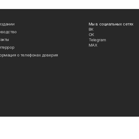
издании
Мы в социальных сетях
ВК
оводство
ОК
такты
Telegram
MAX
итеррор
ормация о телефонах доверия