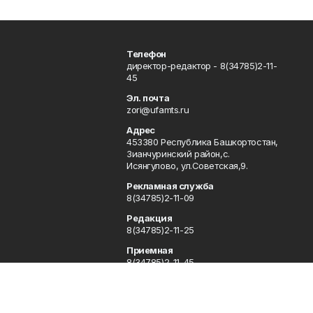
Телефон
директор-редактор - 8(34785)2-11-
45
Эл. почта
zori@ufamts.ru
Адрес
453380 Республика Башкортостан,
Зианчуринский район,с.
Исянгулово, ул.Советская,9.
Рекламная служба
8(34785)2-11-09
Редакция
8(34785)2-11-25
Приемная
8(34785)2-11-45
Отдел кадров
2-11-89