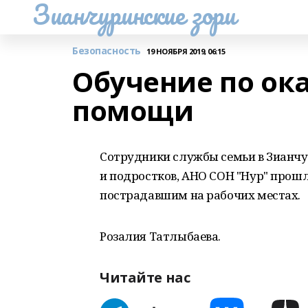
Зианчуринские зори
Безопасность
19 НОЯБРЯ 2019, 06:15
Обучение по ок
помощи
Сотрудники службы семьи в Зианчу
и подростков, АНО СОН "Нур" прош
пострадавшим на рабочих местах.
Розалия Татлыбаева.
Читайте нас