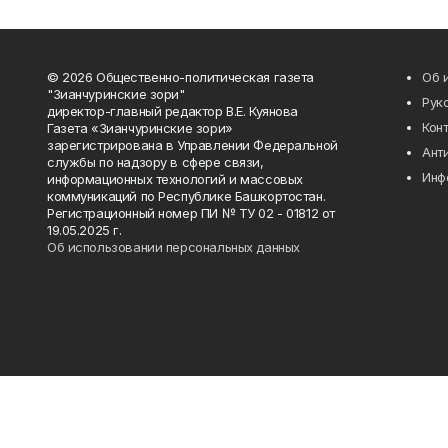
© 2026 Общественно-политическая газета
Об 
"Зианчуринские зори"
Рук
директор-главный редактор В.Е. Куянова
Кон
Газета «Зианчуринские зори»
зарегистрирована в Управлении Федеральной
Ант
службы по надзору в сфере связи,
Инф
информационных технологий и массовых
коммуникаций по Республике Башкортостан.
Регистрационный номер ПИ № ТУ 02 - 01812 от
19.05.2025 г.
Об использовании персональных данных