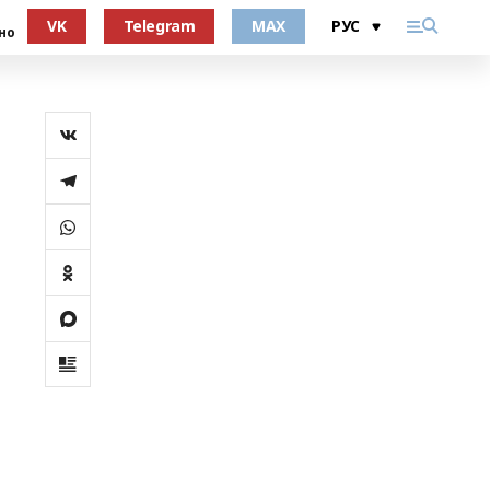
VK
Telegram
MAX
но