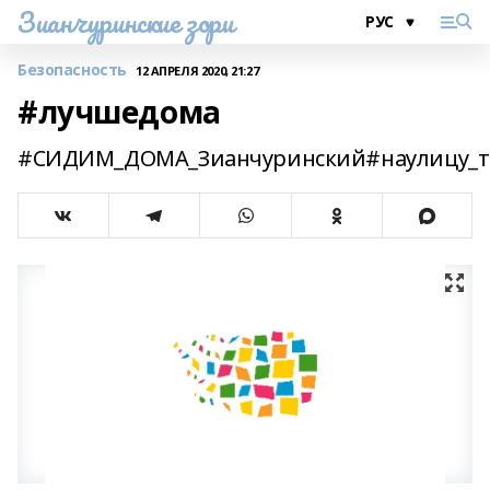
Зианчуринские зори
Безопасность
12 АПРЕЛЯ 2020, 21:27
#лучшедома
#СИДИМ_ДОМА_Зианчуринский#наулицу_то