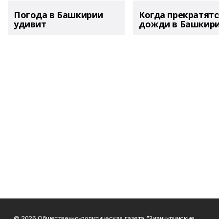
Погода в Башкирии
Когда прекратятс
удивит
дожди в Башкир
© 2026 Общественно-политическая газета "Зианчуринские