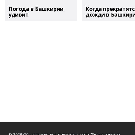
Погода в Башкирии
Когда прекратятс
удивит
дожди в Башкир
© 2026 Общественно-политическая газета "Зианчуринские