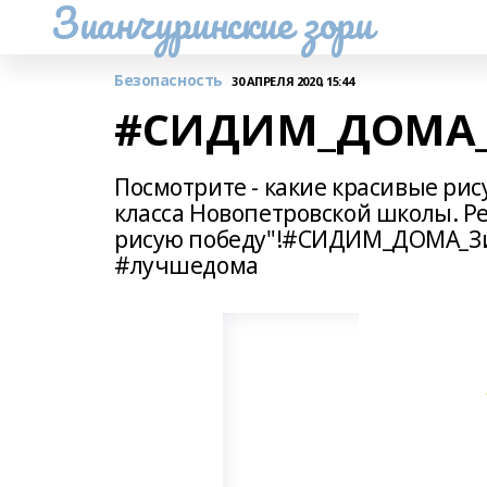
Зианчуринские зори
Безопасность
30 АПРЕЛЯ 2020, 15:44
#СИДИМ_ДОМА_
Посмотрите - какие красивые ри
класса Новопетровской школы. Ре
рисую победу"!#СИДИМ_ДОМА_Зи
#лучшедома