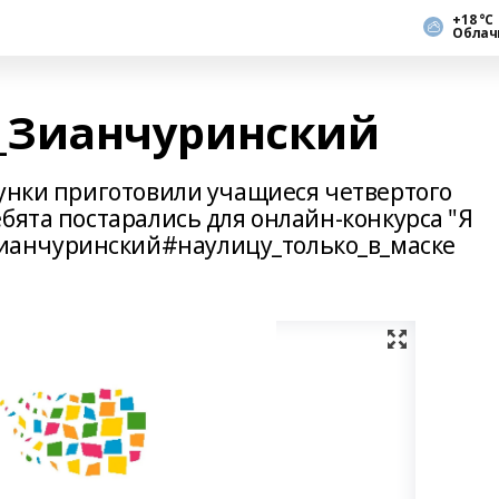
+18 °С
Облач
Зианчуринский
сунки приготовили учащиеся четвертого
бята постарались для онлайн-конкурса "Я
анчуринский#наулицу_только_в_маске