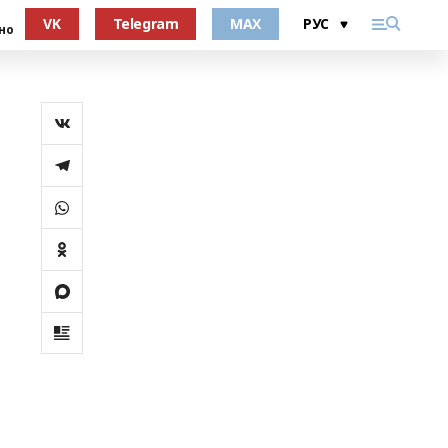
VK
Telegram
MAX
но