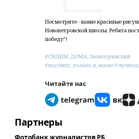
Посмотрите - какие красивые рисун
Новопетровской школы. Ребята пос
победу"!
#СИДИМ_ДОМА_Зианчуринский
#наулицу_только_в_маске
#лучшед
Читайте нас
Партнеры
Фотобанк журналистов РБ