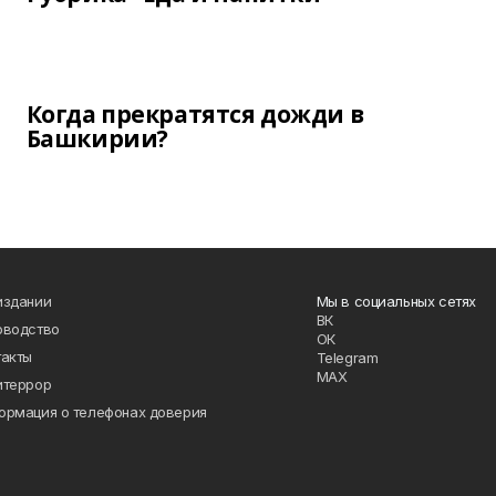
Когда прекратятся дожди в
Башкирии?
издании
Мы в социальных сетях
ВК
оводство
ОК
такты
Telegram
MAX
итеррор
ормация о телефонах доверия