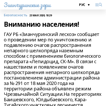
Зианчуринские зори
Безопасность
23 МАЯ 2020, 18:29
Вниманию населения!
ГАУ РБ «Зианчуринский лесхоз» сообщает
о проведении мер по уничтожению и
подавлению очагов распространения
непарного шелкопряда наземным
способом с применением биологического
препарата «Лепидоцид, СК-М». В связи с
нашествием и появлением очагов
распространения непарного шелкопряда
постановлением администрации района
за № 291 от 18 мая 2020 года на
территории района объявлен режим
Чрезвычайной Ситуации.На территориях
Баишевского, Юлдыбаевского, Кара-
Тугайского участковых лесничеств