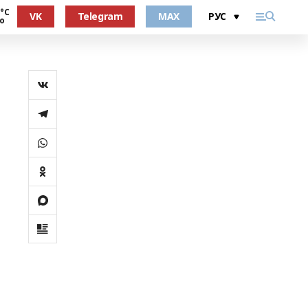
 °С
VK
Telegram
MAX
о