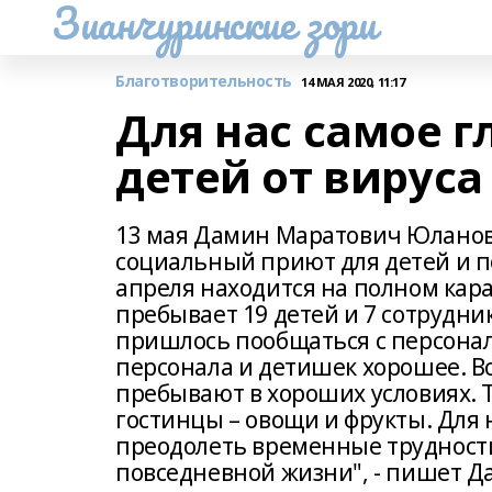
Зианчуринские зори
Благотворительность
14 МАЯ 2020, 11:17
Для нас самое г
детей от вируса
13 мая Дамин Маратович Юланов,
социальный приют для детей и по
апреля находится на полном кар
пребывает 19 детей и 7 сотрудник
пришлось пообщаться с персонал
персонала и детишек хорошее. В
пребывают в хороших условиях. Т
гостинцы – овощи и фрукты. Для н
преодолеть временные трудности
повседневной жизни", - пишет Д