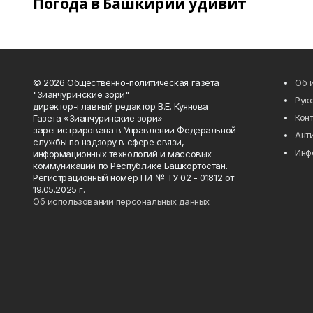
Погода в Башкирии удивит
© 2026 Общественно-политическая газета
Об 
"Зианчуринские зори"
Рук
директор-главный редактор В.Е. Куянова
Кон
Газета «Зианчуринские зори»
зарегистрирована в Управлении Федеральной
Ант
службы по надзору в сфере связи,
Инф
информационных технологий и массовых
коммуникаций по Республике Башкортостан.
Регистрационный номер ПИ № ТУ 02 - 01812 от
19.05.2025 г.
Об использовании персональных данных