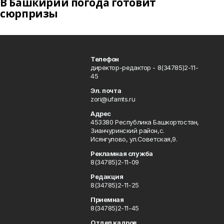
В Башкирии погода готовит
сюрпризы
Телефон
директор-редактор - 8(34785)2-11-
45
Эл. почта
zori@ufamts.ru
Адрес
453380 Республика Башкортостан,
Зианчуринский район,с.
Исянгулово, ул.Советская,9.
Рекламная служба
8(34785)2-11-09
Редакция
8(34785)2-11-25
Приемная
8(34785)2-11-45
Отдел кадров