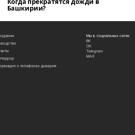
Когда прекратятся дожди в
Башкирии?
издании
Мы в социальных сетях
ВК
оводство
ОК
такты
Telegram
MAX
итеррор
ормация о телефонах доверия