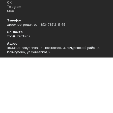
ОК
Telegram
MAX
Телефон
директор-редактор - 8(34785)2-11-45
Эл. почта
zori@ufamts.ru
Адрес
453380 Республика Башкортостан, Зианчуринский район,с.
Исянгулово, ул.Советская,9.
Рекламная служба
8(34785)2-11-09
Редакция
8(34785)2-11-25
Приемная
8(34785)2-11-45
Отдел кадров
2-11-89