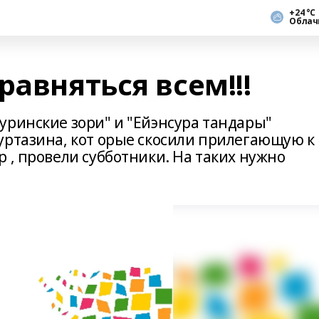
+24 °С
Облач
равняться всем!!!
уринские зори" и "Ейэнсура тандары"
уртазина, кот орые скосили прилегающую к
 , провели субботники. На таких нужно