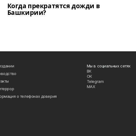
Когда прекратятся дожди в
Башкирии?
издании
Мы в социальных сетях
ВК
оводство
ОК
такты
Telegram
MAX
итеррор
ормация о телефонах доверия