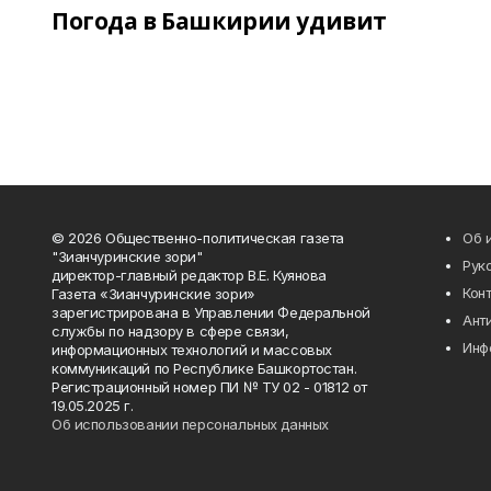
Погода в Башкирии удивит
© 2026 Общественно-политическая газета
Об 
"Зианчуринские зори"
Рук
директор-главный редактор В.Е. Куянова
Кон
Газета «Зианчуринские зори»
зарегистрирована в Управлении Федеральной
Ант
службы по надзору в сфере связи,
Инф
информационных технологий и массовых
коммуникаций по Республике Башкортостан.
Регистрационный номер ПИ № ТУ 02 - 01812 от
19.05.2025 г.
Об использовании персональных данных