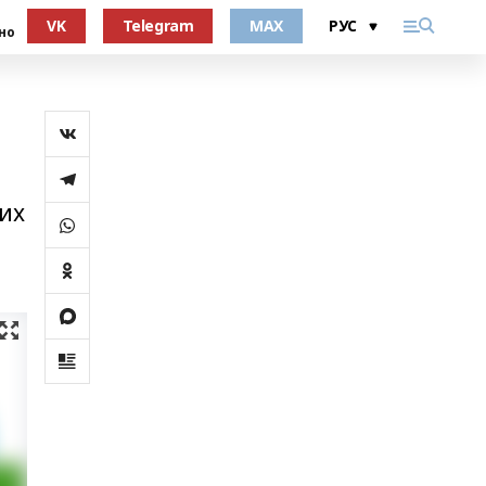
VK
Telegram
MAX
но
 их