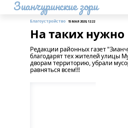
Зианчуринские зори
Благоустройство
15 МАЯ 2020, 12:22
На таких нужно 
Редакции районных газет "Зианч
благодарят тех жителей улицы М
дворам территорию, убрали мусор
равняться всем!!!