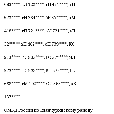
683****, аЛ 122****, тН 421****, тН
573****, тН 334****, бК 57*****, оМ
418****, тП 721****, ьМ 721****, ьП
32*****, ьП 402****, оН 739****, КС
513****, ИС 533****, ЕО 37*****, иЛ
573****, НС 533****, ВН 372****, Еь
688****, тМ 102****, ОИ 565****, хК
137****.
ОМВД России по Зианчуринскому району