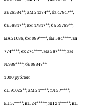
ав 26384**, аМ 24374**, бв 47847**,
бв 58847**, вм 47847**, ба 59769**,
мА 21086, бм 989****, бм 584****, ви
774****, ек 274****, ма 587****, вм
№988****, бв 98847**.
1000 рублей:
оП 91025**, аМ 24****, тЛ 57****,
ьН 37****, иН 24*****, иП 24*****, иП