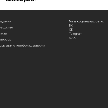
издании
Мы в социальных сетях
ВК
оводство
ОК
такты
Telegram
MAX
итеррор
ормация о телефонах доверия