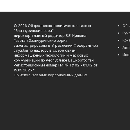
© 2026 Общественно-политическая газета
Об 
"Зианчуринские зори"
Рук
директор-главный редактор В.Е. Куянова
Кон
Газета «Зианчуринские зори»
зарегистрирована в Управлении Федеральной
Ант
службы по надзору в сфере связи,
Инф
информационных технологий и массовых
коммуникаций по Республике Башкортостан.
Регистрационный номер ПИ № ТУ 02 - 01812 от
19.05.2025 г.
Об использовании персональных данных