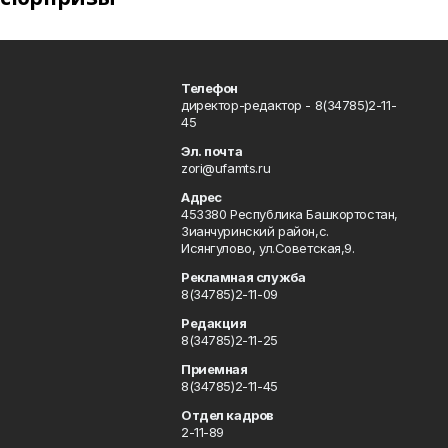
Телефон
директор-редактор - 8(34785)2-11-
45
Эл. почта
zori@ufamts.ru
Адрес
453380 Республика Башкортостан,
Зианчуринский район,с.
Исянгулово, ул.Советская,9.
Рекламная служба
8(34785)2-11-09
Редакция
8(34785)2-11-25
Приемная
8(34785)2-11-45
Отдел кадров
2-11-89