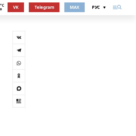
 °С
VK
Telegram
MAX
о