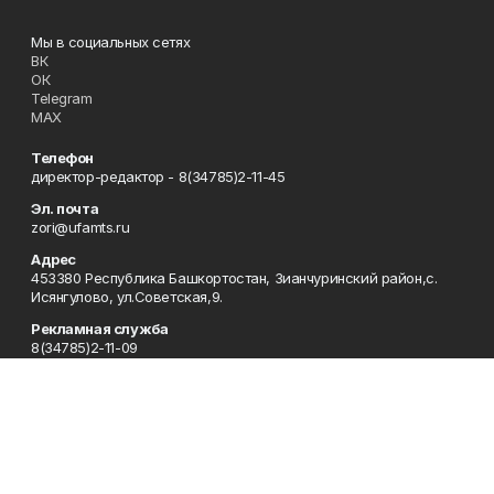
Мы в социальных сетях
ВК
ОК
Telegram
MAX
Телефон
директор-редактор - 8(34785)2-11-45
Эл. почта
zori@ufamts.ru
Адрес
453380 Республика Башкортостан, Зианчуринский район,с.
Исянгулово, ул.Советская,9.
Рекламная служба
8(34785)2-11-09
Редакция
8(34785)2-11-25
Приемная
8(34785)2-11-45
Отдел кадров