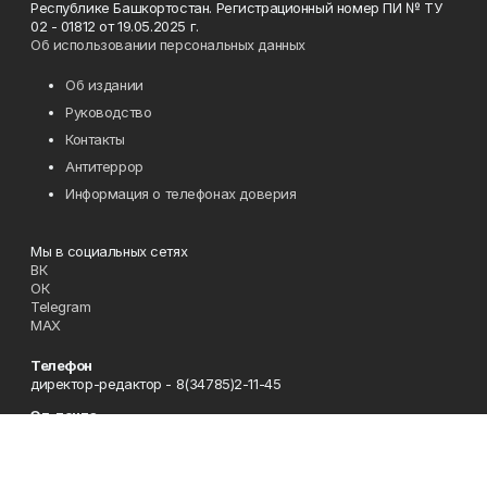
Республике Башкортостан. Регистрационный номер ПИ № ТУ
02 - 01812 от 19.05.2025 г.
Об использовании персональных данных
Об издании
Руководство
Контакты
Антитеррор
Информация о телефонах доверия
Мы в социальных сетях
ВК
ОК
Telegram
MAX
Телефон
директор-редактор - 8(34785)2-11-45
Эл. почта
zori@ufamts.ru
Адрес
453380 Республика Башкортостан, Зианчуринский район,с.