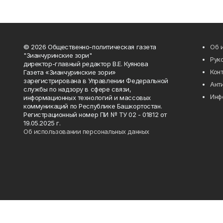
© 2026 Общественно-политическая газета
Об 
"Зианчуринские зори"
Рук
директор-главный редактор В.Е. Куянова
Кон
Газета «Зианчуринские зори»
зарегистрирована в Управлении Федеральной
Ант
службы по надзору в сфере связи,
Инф
информационных технологий и массовых
коммуникаций по Республике Башкортостан.
Регистрационный номер ПИ № ТУ 02 - 01812 от
19.05.2025 г.
Об использовании персональных данных