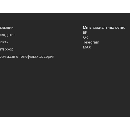
издании
Мы в социальных сетях
ВК
оводство
ОК
такты
Telegram
MAX
итеррор
ормация о телефонах доверия