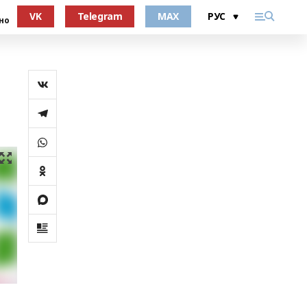
VK
Telegram
MAX
но