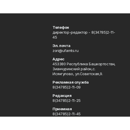
Телефон
директор-редактор - 8(34785)2-11-
45
Эл. почта
zori@ufamts.ru
Адрес
453380 Республика Башкортостан,
Зианчуринский район,с.
Исянгулово, ул.Советская,9.
Рекламная служба
8(34785)2-11-09
Редакция
8(34785)2-11-25
Приемная
8(34785)2-11-45
Отдел кадров
2-11-89