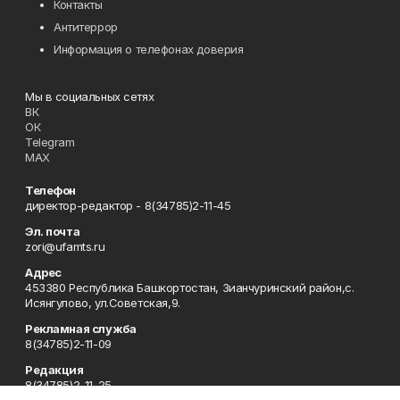
Контакты
Антитеррор
Информация о телефонах доверия
Мы в социальных сетях
ВК
ОК
Telegram
MAX
Телефон
директор-редактор - 8(34785)2-11-45
Эл. почта
zori@ufamts.ru
Адрес
453380 Республика Башкортостан, Зианчуринский район,с.
Исянгулово, ул.Советская,9.
Рекламная служба
8(34785)2-11-09
Редакция
8(34785)2-11-25