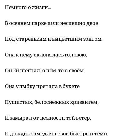
Немного о жизни...
В осеннем парке шли неспешно двое
Под стареньким и выцветшим зонтом.
Она к нему склонялась головою,
Он Ей шептал, о чём-то о своём.
Она улыбку прятала в букете
Пушистых, белоснежных хризантем,
И замирал от нежности той ветер,
И дождик замедлял свой быстрый темп.