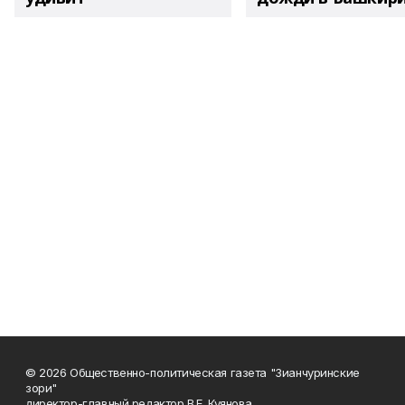
© 2026 Общественно-политическая газета "Зианчуринские
зори"
директор-главный редактор В.Е. Куянова