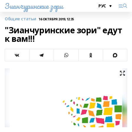
Зианчуринские зори
Общие статьи
16 ОКТЯБРЯ 2019, 12:35
"Зианчуринские зори" едут
к вам!!!