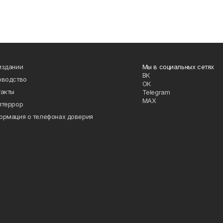
издании
Мы в социальных сетях
ВК
оводство
ОК
такты
Telegram
MAX
итеррор
ормация о телефонах доверия