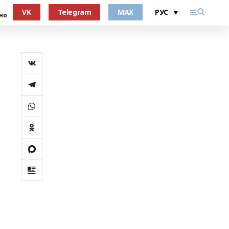
VK
Telegram
MAX
но