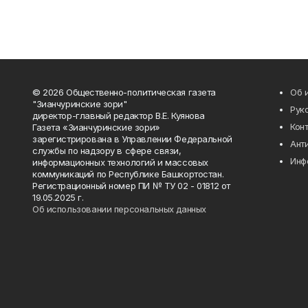
© 2026 Общественно-политическая газета
Об 
"Зианчуринские зори"
Рук
директор-главный редактор В.Е. Куянова
Кон
Газета «Зианчуринские зори»
зарегистрирована в Управлении Федеральной
Ант
службы по надзору в сфере связи,
Инф
информационных технологий и массовых
коммуникаций по Республике Башкортостан.
Регистрационный номер ПИ № ТУ 02 - 01812 от
19.05.2025 г.
Об использовании персональных данных