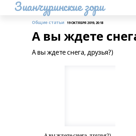
Зианчуринские зори
Общие статьи
19 ОКТЯБРЯ 2019, 20:18
А вы ждете снег
А вы ждете снега, друзья?)
А вы ждете снега, друзья?)