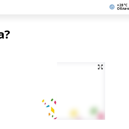
+28 °С
Облач
а?