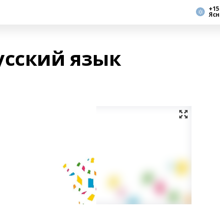
+15
Ясн
усский язык