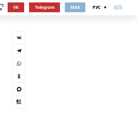
 °С
VK
Telegram
MAX
о