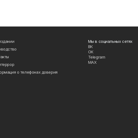
издании
Мы в социальных сетях
ВК
оводство
ОК
такты
Telegram
MAX
итеррор
ормация о телефонах доверия