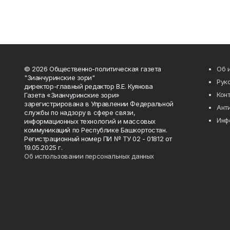
© 2026 Общественно-политическая газета
Об 
"Зианчуринские зори"
Рук
директор-главный редактор В.Е. Куянова
Кон
Газета «Зианчуринские зори»
зарегистрирована в Управлении Федеральной
Ант
службы по надзору в сфере связи,
Инф
информационных технологий и массовых
коммуникаций по Республике Башкортостан.
Регистрационный номер ПИ № ТУ 02 - 01812 от
19.05.2025 г.
Об использовании персональных данных