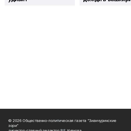
© 2026 Общественно-политическая газета "Зианчуринские
зори"
директор-главный редактор В.Е. Куянова