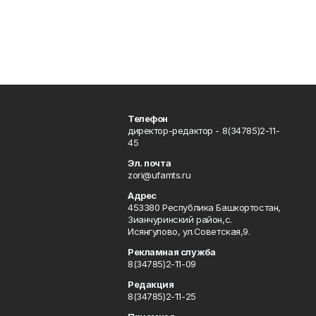
Телефон
директор-редактор - 8(34785)2-11-
45
Эл. почта
zori@ufamts.ru
Адрес
453380 Республика Башкортостан,
Зианчуринский район,с.
Исянгулово, ул.Советская,9.
Рекламная служба
8(34785)2-11-09
Редакция
8(34785)2-11-25