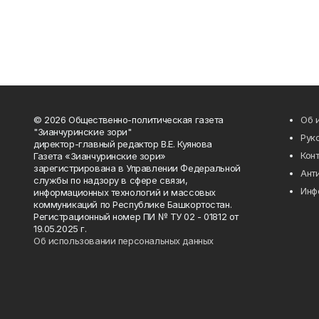
© 2026 Общественно-политическая газета
Об 
"Зианчуринские зори"
Рук
директор-главный редактор В.Е. Куянова
Кон
Газета «Зианчуринские зори»
зарегистрирована в Управлении Федеральной
Ант
службы по надзору в сфере связи,
Инф
информационных технологий и массовых
коммуникаций по Республике Башкортостан.
Регистрационный номер ПИ № ТУ 02 - 01812 от
19.05.2025 г.
Об использовании персональных данных