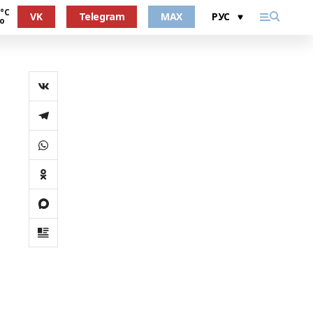
 °С
VK
Telegram
MAX
о