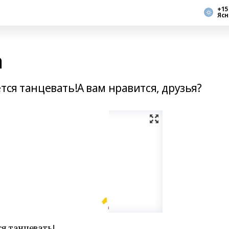
+15
Ясн
а
тся танцевать!А вам нравится, друзья?
я танцевать!