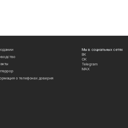
издании
Мы в социальных сетях
ВК
оводство
ОК
такты
Telegram
MAX
итеррор
ормация о телефонах доверия