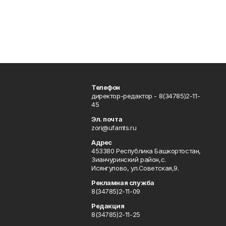
Телефон
директор-редактор - 8(34785)2-11-
45
Эл. почта
zori@ufamts.ru
Адрес
453380 Республика Башкортостан,
Зианчуринский район,с.
Исянгулово, ул.Советская,9.
Рекламная служба
8(34785)2-11-09
Редакция
8(34785)2-11-25