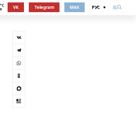
 °С
VK
Telegram
MAX
о