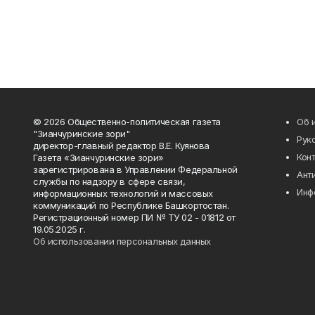
© 2026 Общественно-политическая газета
Об 
"Зианчуринские зори"
Рук
директор-главный редактор В.Е. Куянова
Кон
Газета «Зианчуринские зори»
зарегистрирована в Управлении Федеральной
Ант
службы по надзору в сфере связи,
Инф
информационных технологий и массовых
коммуникаций по Республике Башкортостан.
Регистрационный номер ПИ № ТУ 02 - 01812 от
19.05.2025 г.
Об использовании персональных данных