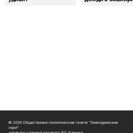
© 2026 Общественно-политическая газета "Зианчуринские
зори"
директор-главный редактор В.Е. Куянова