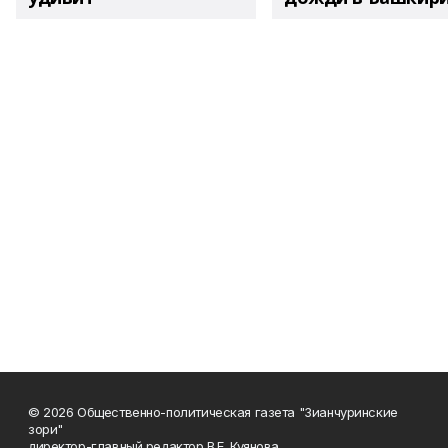
© 2026 Общественно-политическая газета "Зианчуринские
зори"
директор-главный редактор В.Е. Куянова