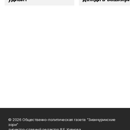
© 2026 Общественно-политическая газета "Зианчуринские
зори"
директор-главный редактор В.Е. Куянова