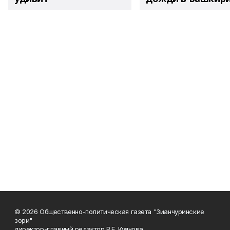
© 2026 Общественно-политическая газета "Зианчуринские
зори"
директор-главный редактор В.Е. Куянова